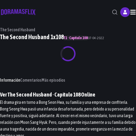
M
The Second Husband
The Second Husband 1x108
T1 · Capítulo 108
07-04-2022
Información
Comentarios
Más episodios
Ver
The Second Husband
· Capítulo
108
Online
El drama gira en torno a Bong Seon Hwa, su familia y una empresa de confitería.
Bong Seong Hwa pasó una infancia desafortunada, pero debido a su personalidad
fuerte y positiva, siguió adelante. Al crecer en el mismo vecindario, tuvo una larga
relación con Moon Sang Hyuk. Pero, cuando pierde injustamente a su familia debido
a una tragedia, nacida de un deseo imparable, promete venganza en la mezcla de
destino y amor.