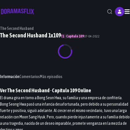
M
The Second Husband
The Second Husband 1x109
T1 · Capítulo 109
07-04-2022
Información
Comentarios
Más episodios
Ver
The Second Husband
· Capítulo
109
Online
El drama gira en torno a Bong Seon Hwa, su familia y una empresa de confitería.
Bong Seong Hwa pasó una infancia desafortunada, pero debido a su personalidad
fuerte y positiva, siguió adelante. Al crecer en el mismo vecindario, tuvo una larga
relación con Moon Sang Hyuk. Pero, cuando pierde injustamente a su familia debido
a una tragedia, nacida de un deseo imparable, promete venganza en la mezcla de
destino y amor.