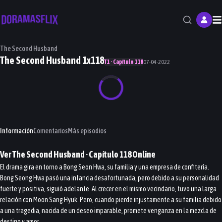
M
The Second Husband
The Second Husband 1x118
T1 · Capítulo 118
07-04-2022
Información
Comentarios
Más episodios
Ver
The Second Husband
· Capítulo
118
Online
El drama gira en torno a Bong Seon Hwa, su familia y una empresa de confitería.
Bong Seong Hwa pasó una infancia desafortunada, pero debido a su personalidad
fuerte y positiva, siguió adelante. Al crecer en el mismo vecindario, tuvo una larga
relación con Moon Sang Hyuk. Pero, cuando pierde injustamente a su familia debido
a una tragedia, nacida de un deseo imparable, promete venganza en la mezcla de
destino y amor.