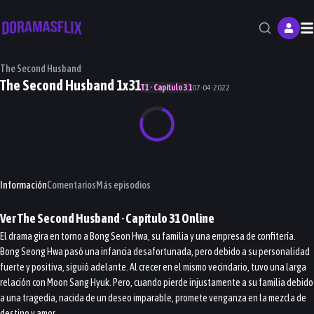
M
The Second Husband
The Second Husband 1x31
T1 · Capítulo 31
07-04-2022
Información
Comentarios
Más episodios
Ver
The Second Husband
· Capítulo
31
Online
El drama gira en torno a Bong Seon Hwa, su familia y una empresa de confitería.
Bong Seong Hwa pasó una infancia desafortunada, pero debido a su personalidad
fuerte y positiva, siguió adelante. Al crecer en el mismo vecindario, tuvo una larga
relación con Moon Sang Hyuk. Pero, cuando pierde injustamente a su familia debido
a una tragedia, nacida de un deseo imparable, promete venganza en la mezcla de
destino y amor.