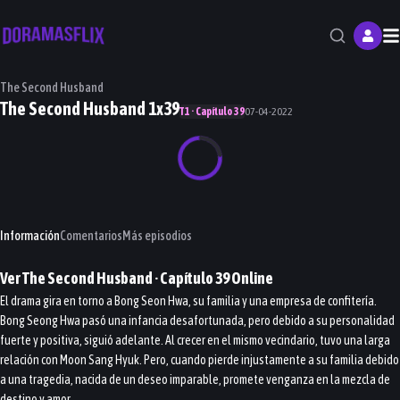
M
The Second Husband
The Second Husband 1x39
T1 · Capítulo 39
07-04-2022
Información
Comentarios
Más episodios
Ver
The Second Husband
· Capítulo
39
Online
El drama gira en torno a Bong Seon Hwa, su familia y una empresa de confitería.
Bong Seong Hwa pasó una infancia desafortunada, pero debido a su personalidad
fuerte y positiva, siguió adelante. Al crecer en el mismo vecindario, tuvo una larga
relación con Moon Sang Hyuk. Pero, cuando pierde injustamente a su familia debido
a una tragedia, nacida de un deseo imparable, promete venganza en la mezcla de
destino y amor.