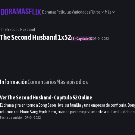
Doramas
Películas
Variedades
Filtros
Más
The Second Husband
The Second Husband 1x52
T1 · Capítulo 52
07-04-2022
Información
Comentarios
Más episodios
Ver
The Second Husband
· Capítulo
52
Online
El drama gira en torno a Bong Seon Hwa, su familia y una empresa de confitería. Bon
relación con Moon Sang Hyuk. Pero, cuando pierde injustamente a su familia debido
Fecha de emisión:
07-04-2022