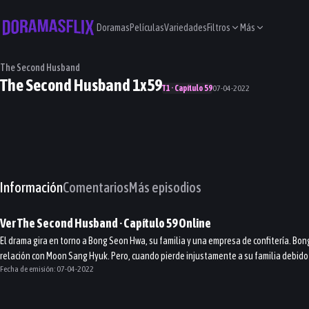
Doramas
Películas
Variedades
Filtros
Más
The Second Husband
The Second Husband 1x59
T1 · Capítulo 59
07-04-2022
Información
Comentarios
Más episodios
Ver
The Second Husband
· Capítulo
59
Online
El drama gira en torno a Bong Seon Hwa, su familia y una empresa de confitería. Bon
relación con Moon Sang Hyuk. Pero, cuando pierde injustamente a su familia debido
Fecha de emisión:
07-04-2022