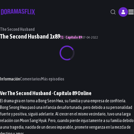
M
The Second Husband
The Second Husband 1x89
T1 · Capítulo 89
07-04-2022
Información
Comentarios
Más episodios
Ver
The Second Husband
· Capítulo
89
Online
El drama gira en torno a Bong Seon Hwa, su familia y una empresa de confitería.
Bong Seong Hwa pasó una infancia desafortunada, pero debido a su personalidad
fuerte y positiva, siguió adelante. Al crecer en el mismo vecindario, tuvo una larga
relación con Moon Sang Hyuk. Pero, cuando pierde injustamente a su familia debido
a una tragedia, nacida de un deseo imparable, promete venganza en la mezcla de
destino y amor.